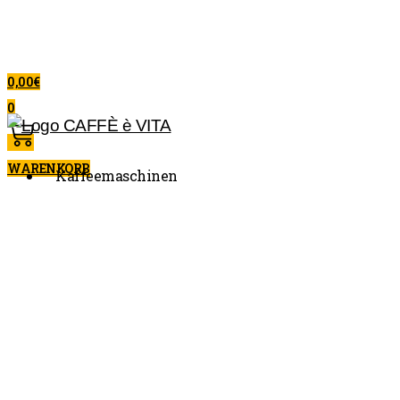
0,00
€
0
WARENKORB
Kaffeemaschinen