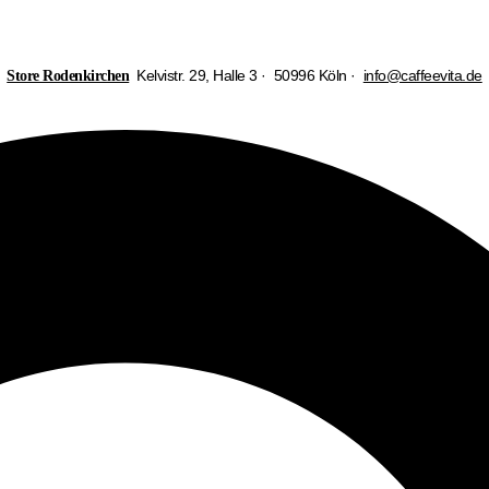
Kelvistr. 29, Halle 3 · 50996 Köln ·
info@caffeevita.de
Store Rodenkirchen