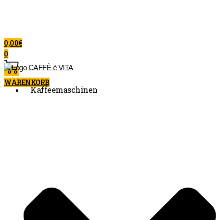
0,00
€
0
WARENKORB
Kaffeemaschinen