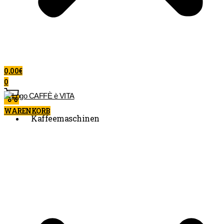
0,00
€
0
WARENKORB
Kaffeemaschinen