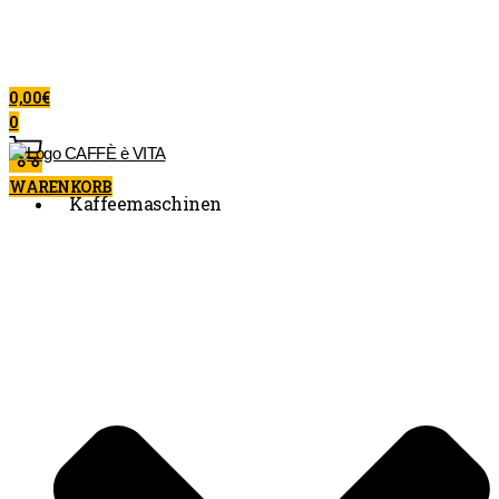
0,00
€
0
WARENKORB
Kaffeemaschinen