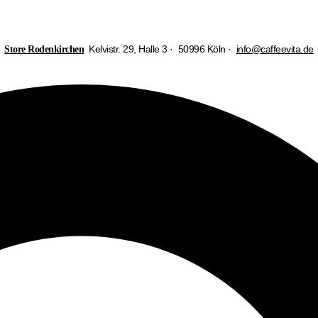
Kelvistr. 29, Halle 3 · 50996 Köln ·
info@caffeevita.de
Store Rodenkirchen