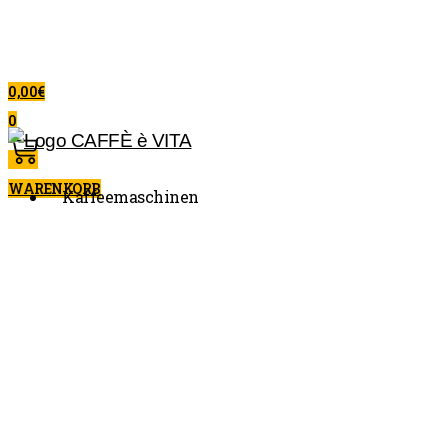
0,00
€
0
WARENKORB
Kaffeemaschinen