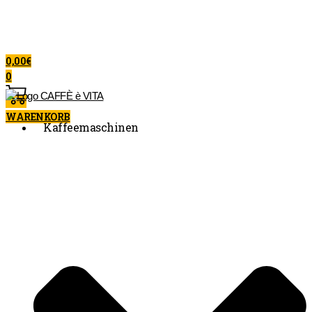
0,00
€
0
WARENKORB
Kaffeemaschinen