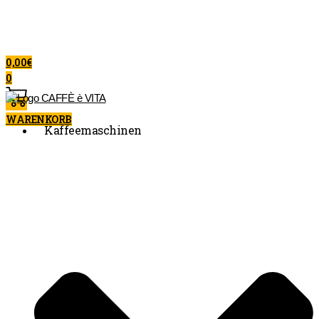
0,00
€
0
WARENKORB
Kaffeemaschinen