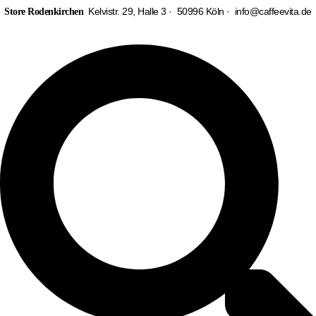
Zum
Moccamaster
Kelvistr. 29, Halle 3 · 50996 Köln ·
info@caffeevita.de
Store Rodenkirchen
Inhalt
KBG
springen
Select
Midnight
Blue
Menge