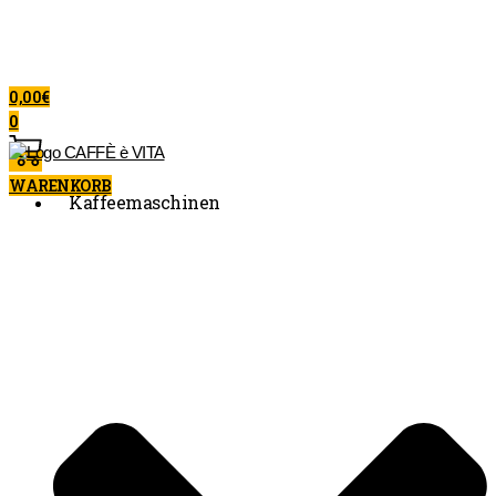
0,00
€
0
WARENKORB
Kaffeemaschinen