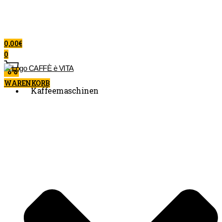
0,00
€
0
WARENKORB
Kaffeemaschinen