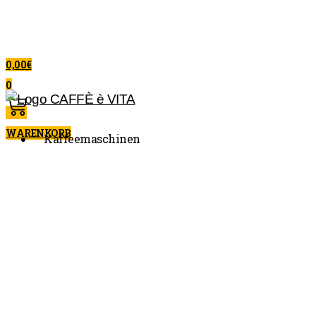
0,00
€
0
WARENKORB
Kaffeemaschinen