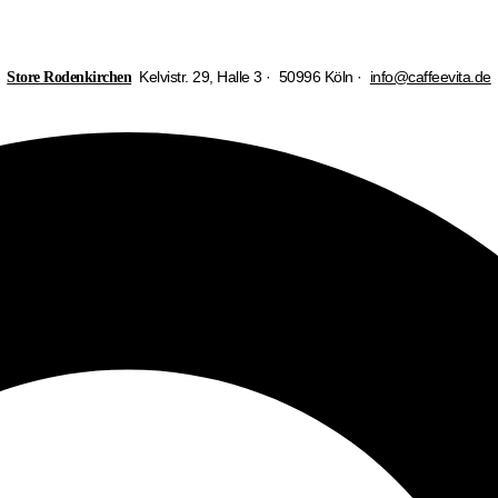
Kelvistr. 29, Halle 3 · 50996 Köln ·
info@caffeevita.de
Store Rodenkirchen