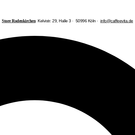
Kelvistr. 29, Halle 3 · 50996 Köln ·
info@caffeevita.de
Store Rodenkirchen