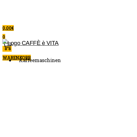
0,00
€
0
WARENKORB
Kaffeemaschinen